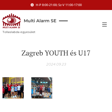
H-P 8:00-21:00; Sz-V 11:00-17:00
Multi Alarm SE
Tollaslabda egyesület
Zagreb YOUTH és U17
2024.09.23