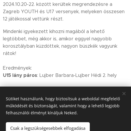
2024.10.20-22. között kerültek megrendezésre a
Zagreb YOUTH és U17 versenyek, melyeken összesen
12 játékossal vettünk részt.
Mindenki igyekezett kihozni magából a lehető
legtöbbet, még akkor is, amikor eggyel nagyobb
korosztályban küzdöttek, nagyon büszkék vagyunk
rátok!
Eredmények:
U15 lány páros
: Lujber Barbara-Lujber Hédi 2. hely
Sütiket használunk, hogy biztosítsuk a weboldal megfelelő
Edzők: Rok Jercinovic, Zsolt Eszter
működését és biztonságát, valamint hogy a lehető legjobb
felhasználói élményt kínáljuk Neked.
Share
Csak a legszükségesebbek elfogadása