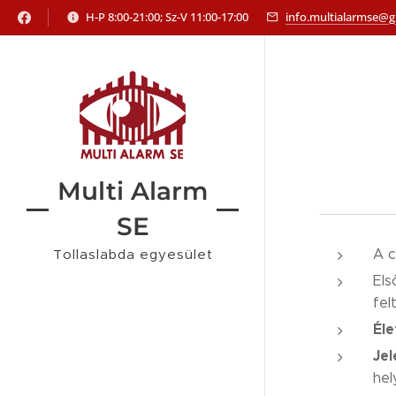
H-P 8:00-21:00; Sz-V 11:00-17:00
info.multialarmse@
Multi Alarm
SE
Tollaslabda egyesület
A c
Els
fel
Éle
Jel
he