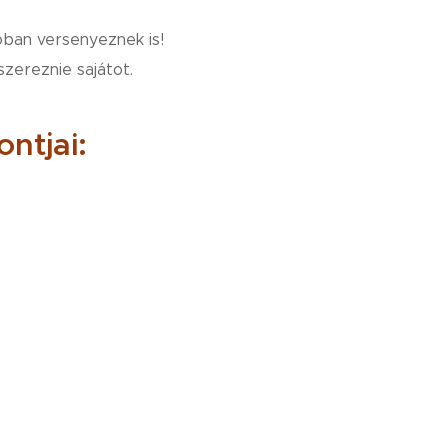
lóban versenyeznek is!
szereznie sajátot.
ntjai: