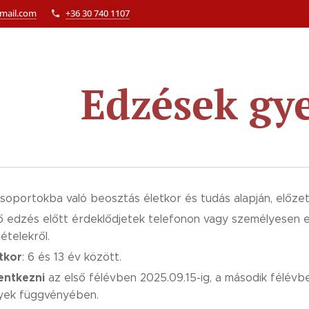
gmail.com
+36 30 740 1107
🏸 Edzések gy
soportokba való beosztás életkor és tudás alapján, előzet
ő edzés előtt érdeklődjetek telefonon vagy személyesen e
tételekről.
tkor
: 6 és 13 év között.
entkezni
az első félévben 2025.09.15-ig, a második félévb
lyek függvényében.