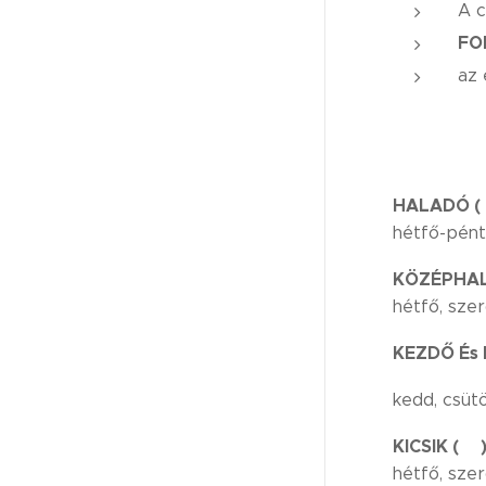
A c
FO
az 
HALADÓ (
hétfő-pént
KÖZÉPHAL
hétfő, szer
KEZDŐ És 
kedd, csütö
KICSIK (🟣
hétfő, szer