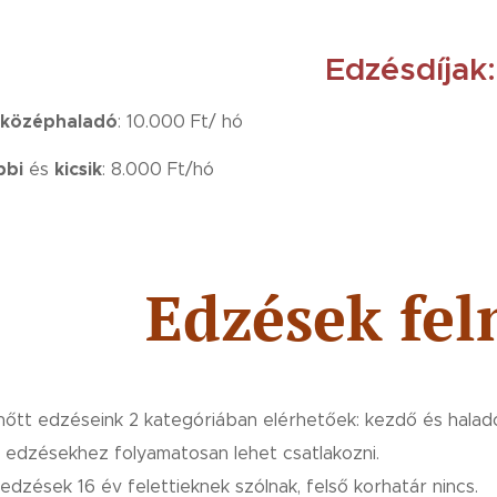
Edzésdíjak
középhaladó
: 10.000 Ft/ hó
bbi
kicsik
és
: 8.000 Ft/hó
🏸 Edzések fel
nőtt edzéseink 2 kategóriában elérhetőek: kezdő és halad
edzésekhez folyamatosan lehet csatlakozni.
edzések 16 év felettieknek szólnak, felső korhatár nincs.