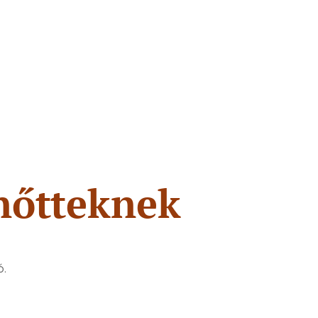
:
nőtteknek
ó.