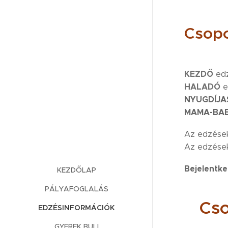
Csopo
KEZDŐ
edz
HALADÓ
e
NYUGDÍJA
MAMA-BA
Az edzések
Az edzéseke
Bejelentk
KEZDŐLAP
PÁLYAFOGLALÁS
Cso
EDZÉSINFORMÁCIÓK
GYEREK BULI