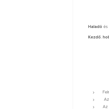
Haladó
és
Kezdő
ho
,
Fel
Az 
Az 