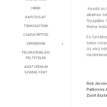
HÍREK
Kezdő és h
alkalmas bé
KAPCSOLAT
Nyugdíjas: 
TÁMOGATÓNK
Mama-baba:
CSAPATÉPÍTÉS
Ez tartalma
baba csopo
VERSENYEK
Az első hét
FELHASZNÁLÁSI
mindenkinek
FELTÉTELEK
ADATVÉDELMI
SZABÁLYZAT
Rok Jercin
Palkovics
Zsolt Eszt