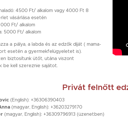
aladó: 4500 Ft/ alkalom vagy 4000 Ft 8
rlet vásárlása esetén
1000 Ft/ alkalom
 5000 Ft/ alkalom
zza a pálya, a labda és az edzők díját ( mama-
rt esetén a gyermekfelügyeletet is).
en biztosítunk ütőt, utána viszont
 be kell szereznie sajátot.
Privát felnőtt e
ovic
(English): +36306390403
 Anna
(magyar, English): +36203279170
er
(magyar, English): +36309796913 (üzenetben)