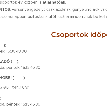
átjárhatóak
soportok év közben is
.
NTOS
: versenyengedélyt csak azoknak igényelünk, akik va
első hónapban biztosítunk ütőt, utána mindenkinek be kell 
Csoportok időpo
🔴):
ek: 16:30-18:00
ADÓ (🟢)
:
da, péntek: 15:15-16:30
HOBBI (🟡🔵)
:
rtök: 15:15-16:30
)
:
da, péntek: 15:15-16:30