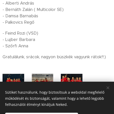
- Alberti András
- Bernáth Zalán ( Multicolor SE)
- Damsa Barnabás
- Palkovics Regő
- Feind Rozi (VSD)
- Lujber Barbara
- Szőrfi Anna
Gratulálunk, srácok, nagyon büszkék vagyunk rátok!!:)
Sütiket használunk, hogy biztosítsuk a weboldal megfelelő
működését és biztonságát, valamint hogy a lehető legjobb
felhasználói élményt kínáljuk Neked.
Share