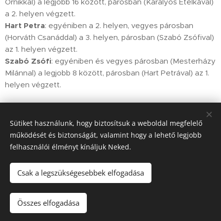
Ornikkal) a legjobb 16 között, párosban (Karalyos Etelkával)
a 2. helyen végzett.
Hart Petra
: egyéniben a 2. helyen, vegyes párosban
(Horváth Csanáddal) a 3. helyen, párosban (Szabó Zsófival)
az 1. helyen végzett.
Szabó Zsófi
: egyéniben és vegyes párosban (Mesterházy
Milánnal) a legjobb 8 között, párosban (Hart Petrával) az 1.
helyen végzett.
Sütiket használunk, hogy biztosítsuk a weboldal megfelelő
Gratulálunk mindenkinek!:)
működését és biztonságát, valamint hogy a lehető legjobb
felhasználói élményt kínáljuk Neked.
Share
Csak a legszükségesebbek elfogadása
Összes elfogadása
Sütik