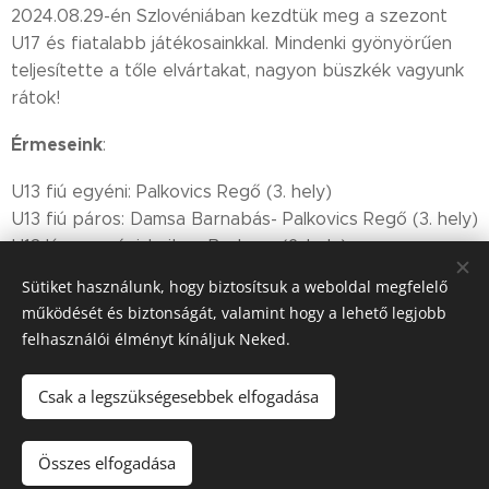
2024.08.29-én Szlovéniában kezdtük meg a szezont
U17 és fiatalabb játékosainkkal. Mindenki gyönyörűen
teljesítette a tőle elvártakat, nagyon büszkék vagyunk
rátok!
Érmeseink
:
U13 fiú egyéni: Palkovics Regő (3. hely)
U13 fiú páros: Damsa Barnabás- Palkovics Regő (3. hely)
U13 lány egyéni: Lujber Barbara (2. hely)
Sütiket használunk, hogy biztosítsuk a weboldal megfelelő
Edzők: Rok Jercinovic, Zsolt Eszter
működését és biztonságát, valamint hogy a lehető legjobb
felhasználói élményt kínáljuk Neked.
Share
Csak a legszükségesebbek elfogadása
Összes elfogadása
Sütik