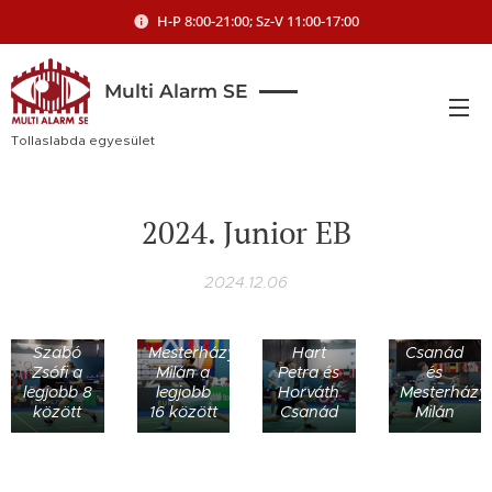
H-P 8:00-21:00; Sz-V 11:00-17:00
Multi Alarm SE
Tollaslabda egyesület
2024. Junior EB
2024.12.06
Horváth
Szabó
Mesterházy
Hart
Csanád
Zsófi a
Milán a
Petra és
és
legjobb 8
legjobb
Horváth
Mesterházy
között
16 között
Csanád
Milán