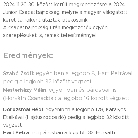
2024.11.26-30. között került megrendezésre a 2024.
Junior Csapatbajnokság, melyre a magyar válogatott
keret tagjaiként utaztak játékosaink.
A csapatbajnokság után megkezdték egyéni
szereplésüket is, remek teljesítménnyel.
Eredmények:
egyéniben a legjobb 8, Hart Petrával
Szabó Zsófi:
pedig a legjobb 32 között végzett.
: egyéniben és párosban is
Mesterházy Milán
(Horváth Csanáddal) a legjobb 16 között végzett
Dorozsmai Hédi
: egyéniben a legjobb 128, Karalyos
Etelkával (Hajdúszoboszló) pedig a legjobb 32 között
végzett
Hart Petra
: női párosban a legjobb 32, Horváth