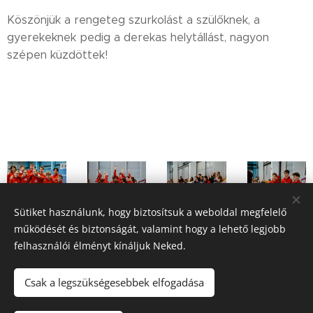
Köszönjük a rengeteg szurkolást a szülőknek, a
gyerekeknek pedig a derekas helytállást, nagyon
szépen küzdöttek!
Sütiket használunk, hogy biztosítsuk a weboldal megfelelő
működését és biztonságát, valamint hogy a lehető legjobb
felhasználói élményt kínáljuk Neked.
Share
Csak a legszükségesebbek elfogadása