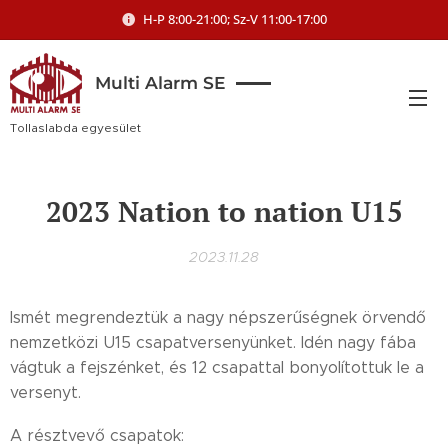
H-P 8:00-21:00; Sz-V 11:00-17:00
Multi Alarm SE
Tollaslabda egyesület
2023 Nation to nation U15
2023.11.28
Ismét megrendeztük a nagy népszerűségnek örvendő
nemzetközi U15 csapatversenyünket. Idén nagy fába
vágtuk a fejszénket, és 12 csapattal bonyolítottuk le a
versenyt.
A résztvevő csapatok: