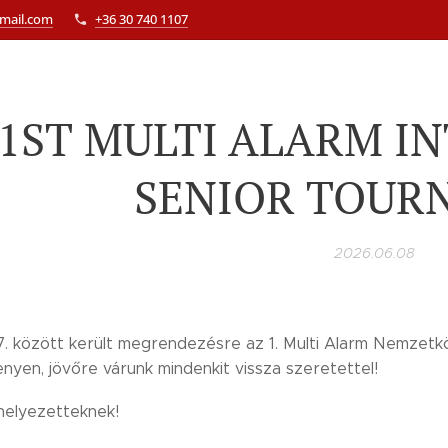
gmail.com
+36 30 740 1107
1ST MULTI ALARM I
SENIOR TOUR
2026.06.08
. között került megrendezésre az 1. Multi Alarm Nemzetkö
nyen, jövőre várunk mindenkit vissza szeretettel!
 helyezetteknek!