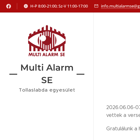
H-P 8:00-21:00; Sz-V 11:00-17:00
info.multialarmse@
Multi Alarm
SE
Tollaslabda egyesület
2026.06.06-07
vettek a verse
Gratulálunk a