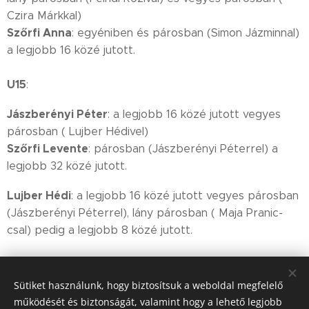
Czira Márkkal)
Szőrfi Anna
: egyéniben és párosban (Simon Jázminnal)
a legjobb 16 közé jutott.
U15
:
Jászberényi Péter
: a legjobb 16 közé jutott vegyes
párosban ( Lujber Hédivel)
Szőrfi Levente
: párosban (Jászberényi Péterrel) a
legjobb 32 közé jutott.
Lujber Hédi
: a legjobb 16 közé jutott vegyes párosban
(Jászberényi Péterrel), lány párosban ( Maja Pranic-
csal) pedig a legjobb 8 közé jutott.
Sütiket használunk, hogy biztosítsuk a weboldal megfelelő
Gratulálunk mindekinek:)
működését és biztonságát, valamint hogy a lehető legjobb