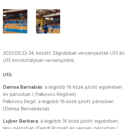
2023.09.22-24. között Zágrábban versenyeztek U13 és
U15 korosztályban versenyzőink.
U13:
Damsa Barnabás
: a legjobb 16 közé jutott egyéniben
és párosban ( Palkovics Regővel)
Palkovics Regő: a legjobb 16 közé jutott párosban
(Damsa Barnabással)
Lujber Barbara
: a legjobb 16 közé jutott egyéniben,
lány párosban (Feindl Rozival) és vegyes párosban (